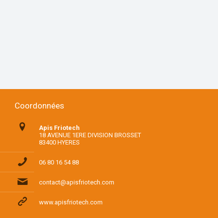
Coordonnées
Apis Friotech
18 AVENUE 1ERE DIVISION BROSSET
83400 HYERES
06 80 16 54 88
contact@apisfriotech.com
www.apisfriotech.com